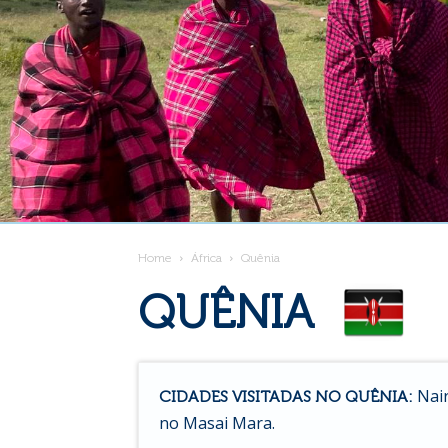
Home
África
Quênia
QUÊNIA
Nair
CIDADES VISITADAS NO QUÊNIA:
no Masai Mara.