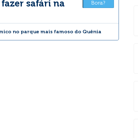
azer safári na
Bora?
ômico no parque mais famoso do Quênia