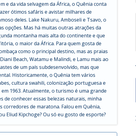
m e da vida selvagem da África, o Quênia conta
zer ótimos safáris e avistar milhares de
amoso deles. Lake Nakuru, Amboseli e Tsavo, o
s opções. Mas há muitas outras atrações da
gunda montanha mais alta do continente e que
tória, o maior da África. Para quem gosta de
ombaça como o principal destino, mas as praias
 Diani Beach, Watamu e Malindi, e Lamu mais ao
trastes de um país subdesenvolvido, mas que
ental. Historicamente, o Quênia tem vários
abes, cultura swahili, colonização portuguesa e
a em 1963. Atualmente, o turismo é uma grande
s de conhecer essas belezas naturais, minha
 corredores de maratona. Falou em Quênia,
ou Eliud Kipchoge? Ou só eu gosto de esporte?