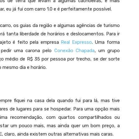
hos de terra que levam a algumas cachoeiras, é mais
, eu já fui com carro 1.0 e é perfeitamente possível.
Cachoeira da Muralha, no complexo das Cataratas dos Couros
carro, os guias da região e algumas agências de turismo
á tanta liberdade de horários e deslocamentos. Para ir
trajeto é feito pela empresa
Real Expresso
. Uma forma
 pedir uma carona pelo
Conexão Chapada
, um grupo
ço médio de R$ 35 por pessoa por trecho, se der sorte
o mesmo dia e horário.
pre fiquei na casa dela quando fui para lá, mas tive
ares de lugares para se hospedar. Para uma opção mais
ma recomendação, com quartos compartilhados ou
gastar um pouco mais, mas ainda quer um bom preço, a
 claro, ainda existem outras alternativas mais caras.