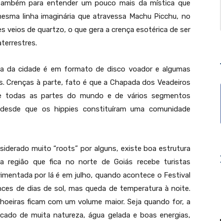
 também para entender um pouco mais da mística que
 mesma linha imaginária que atravessa Machu Picchu, no
es veios de quartzo, o que gera a crença esotérica de ser
terrestres.
ada da cidade é em formato de disco voador e algumas
s. Crenças à parte, fato é que a Chapada dos Veadeiros
de todas as partes do mundo e de vários segmentos
m desde que os hippies constituíram uma comunidade
iderado muito “roots” por alguns, existe boa estrutura
 região que fica no norte de Goiás recebe turistas
mentada por lá é em julho, quando acontece o Festival
nces de dias de sol, mas queda de temperatura à noite.
hoeiras ficam com um volume maior. Seja quando for, a
rcado de muita natureza, água gelada e boas energias,