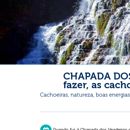
CHAPADA DOS
fazer, as cach
Cachoeiras, natureza, boas energias
Quando fui: à Chapada dos Veadeiros 