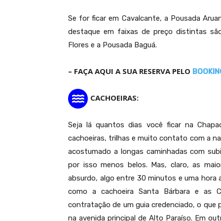
Se for ficar em Cavalcante, a Pousada Arua
destaque em faixas de preço distintas sã
Flores e a Pousada Baguá.
– FAÇA AQUI A SUA RESERVA PELO
BOOKIN
CACHOEIRAS:
Seja lá quantos dias você ficar na Chap
cachoeiras, trilhas e muito contato com a n
acostumado a longas caminhadas com subid
por isso menos belos. Mas, claro, as mai
absurdo, algo entre 30 minutos e uma hora a 
como a cachoeira Santa Bárbara e as Ca
contratação de um guia credenciado, o que p
As grandiosas Cata
na avenida principal de Alto Paraíso. Em 