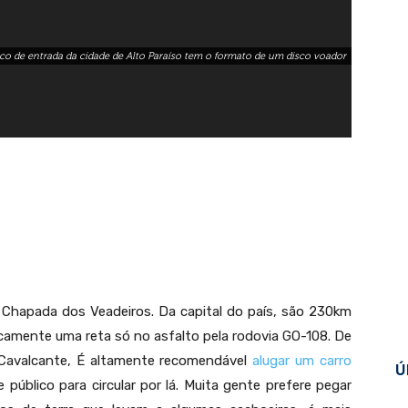
co de entrada da cidade de Alto Paraíso tem o formato de um disco voador
a Chapada dos Veadeiros. Da capital do país, são 230km
icamente uma reta só no asfalto pela rodovia GO-108. De
Cavalcante, É altamente recomendável
alugar um carro
Ú
e público para circular por lá. Muita gente prefere pegar