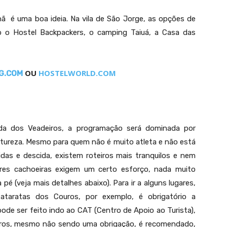
Cachoeira Almécegas Mil, a maior nas Cataratas dos Couros
nã é uma boa ideia. Na vila de São Jorge, as opções de
o o Hostel Backpackers, o camping Taiuá, a Casa das
OU
HOSTELWORLD.COM
G.COM
ada dos Veadeiros, a programação será dominada por
atureza. Mesmo para quem não é muito atleta e não está
as e descida, existem roteiros mais tranquilos e nem
ores cachoeiras exigem um certo esforço, nada muito
pé (veja mais detalhes abaixo). Para ir a alguns lugares,
taratas dos Couros, por exemplo, é obrigatório a
ode ser feito indo ao CAT (Centro de Apoio ao Turista),
ratas dos Couros, um dos lugares mais visitados da Chapada dos Veadeiros
outros, mesmo não sendo uma obrigação, é recomendado,