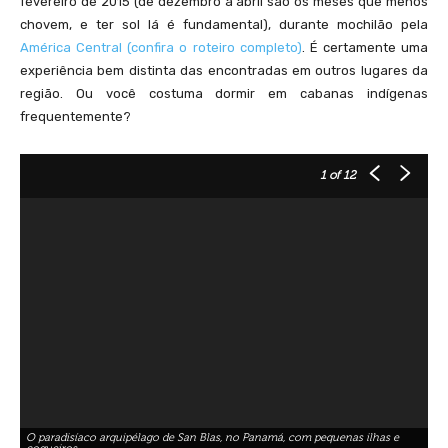
fevereiro de 2015 (de dezembro a abril são os meses que menos
chovem, e ter sol lá é fundamental), durante mochilão pela
América Central (confira o roteiro completo)
. É certamente uma
experiência bem distinta das encontradas em outros lugares da
região. Ou você costuma dormir em cabanas indígenas
frequentemente?
1
of 12
O paradisíaco arquipélago de San Blas, no Panamá, com pequenas ilhas e