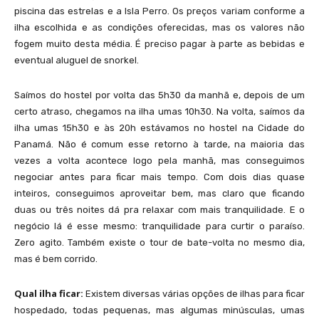
piscina das estrelas e a Isla Perro. Os preços variam conforme a
ilha escolhida e as condições oferecidas, mas os valores não
fogem muito desta média. É preciso pagar à parte as bebidas e
eventual aluguel de snorkel.
Saímos do hostel por volta das 5h30 da manhã e, depois de um
Isla Perro, vista a partir da Isla Diablo, logo em frente
certo atraso, chegamos na ilha umas 10h30. Na volta, saímos da
ilha umas 15h30 e às 20h estávamos no hostel na Cidade do
Panamá. Não é comum esse retorno à tarde, na maioria das
vezes a volta acontece logo pela manhã, mas conseguimos
negociar antes para ficar mais tempo. Com dois dias quase
inteiros, conseguimos aproveitar bem, mas claro que ficando
duas ou três noites dá pra relaxar com mais tranquilidade. E o
negócio lá é esse mesmo: tranquilidade para curtir o paraíso.
Zero agito. Também existe o tour de bate-volta no mesmo dia,
mas é bem corrido.
A Isla Perro, com um barco naufragado, é uma das mais belas de San Blas
Qual ilha ficar:
Existem diversas várias opções de ilhas para ficar
hospedado, todas pequenas, mas algumas minúsculas, umas