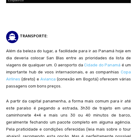
coqueiros
TRANSPORTE:
Além da beleza do lugar, a facilidade para ir ao Panamá hoje em
dia deveria colocar San Blas entre as prioridades da lista de
viagens de qualquer um. O aeroporto da
Cidade do Panamá
é um
importante hub de voos internacionais, e as companhias
Copa
Airlines
(direto) e
Avianca
(conexão em Bogotá) oferecem várias
Mar com água cristalina ao redor da Isla Diablo, onde ficamos hospedados
passagens com bons preços.
A partir da capital panamenha, a forma mais comum para ir até
este paraíso é pegando a estrada, 3h30 de trajeto em uma
caminhonete 4×4 e mais uns 30 ou 40 minutos de barco,
geralmente fechando um pacote completo em alguma agência.
Pela praticidade e condições oferecidas (leia mais sobre o tour
abaixo), recomendo esta opção. Mas é perfeitamente possível