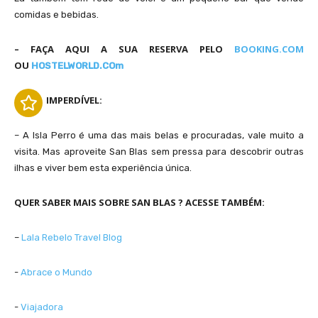
comidas e bebidas.
– FAÇA AQUI A SUA RESERVA PELO
BOOKING.COM
OU
HOSTELWORLD.COm
Uma das diversas estrelas do mar localizadas na piscina natural em San Blas
IMPERDÍVEL:
– A Isla Perro é uma das mais belas e procuradas, vale muito a
visita. Mas aproveite San Blas sem pressa para descobrir outras
ilhas e viver bem esta experiência única.
QUER SABER MAIS SOBRE SAN BLAS ? ACESSE TAMBÉM:
–
Lala Rebelo Travel Blog
Ilhas de San Blas, ou Kuna Yala, são controladas por indígenas
​-
Abrace o Mundo
​-
Viajadora