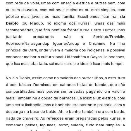
com rede de vôlei, umas com energia elétrica e outras sem, com
ou sem chuveiro, com cabanas melhores ou mais simples, com
Isla
público mais jovem ou mais família. Escolhemos ficar na
Diablo
(ou Niadup, no idioma dos kunas), umas das mais
recomendadas, que fica bem em frente à Isla Perro. Outras ilhas
bastante procuradas são a Senidub/Franklin,
Robinson/Narasgandup Iguana/Aridup e Chichime. Na ilha
principal de Carti, onde vivem a maioria dos indígenas, é possível
conhecer melhor a cultura local. Há também a Cayos Holandeses,
que fica mais afastada, sai mais caro e o ideal é ficar mais tempo.
Isla Perro conta com um bar e é uma das mais procuradas em San Blas
Na Isla Diablo, assim como na maioria das outras ilhas, a estrutura
é bem básica. Dormimos em cabanas feitas de bambu, que são
compartilhadas, mas podem ser privadas pagando um valor a
mais. Também há a opção de barracas. Lá existia luz elétrica, com
uma certa limitação, mas o banheiro era bastante precário, com a
descarga na base do balde. Ah, o banho também era com balde,
nada de chuveiro. As refeições eram preparadas pelos kunas, e
comemos peixes, legumes, arroz, salada, tudo bem simples. A