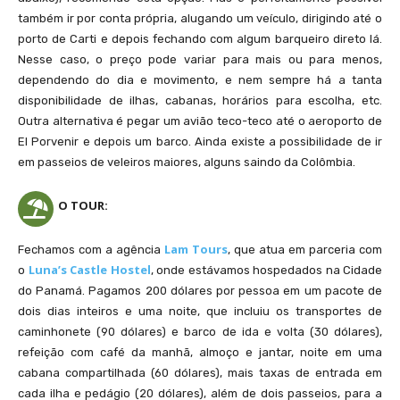
também ir por conta própria, alugando um veículo, dirigindo até o
porto de Carti e depois fechando com algum barqueiro direto lá.
Nesse caso, o preço pode variar para mais ou para menos,
Belo pôr no sol na tranquilidade da Isla Diablo
dependendo do dia e movimento, e nem sempre há a tanta
disponibilidade de ilhas, cabanas, horários para escolha, etc.
Outra alternativa é pegar um avião teco-teco até o aeroporto de
El Porvenir e depois um barco. Ainda existe a possibilidade de ir
em passeios de veleiros maiores, alguns saindo da Colômbia.
O TOUR:
Lam Tours
Fechamos com a agência
, que atua em parceria com
Luna’s Castle Hostel
o
, onde estávamos hospedados na Cidade
do Panamá. Pagamos 200 dólares por pessoa em um pacote de
Cabana compartilhada onde dormimos na Isla Diablo. Roots ou não?
dois dias inteiros e uma noite, que incluiu os transportes de
caminhonete (90 dólares) e barco de ida e volta (30 dólares),
refeição com café da manhã, almoço e jantar, noite em uma
cabana compartilhada (60 dólares), mais taxas de entrada em
cada ilha e pedágio (20 dólares), além de dois passeios, para a