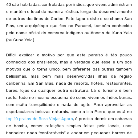
40 são habitadas, controladas por índios, que vivem, administram
e mantêm o local de maneira rústica, longe do desenvolvimento
de outros destinos do Caribe. Este lugar existe e se chama San
Blas, um arquipélago que fica no Panamá, também conhecido
pelo nome oficial da comarca indígena autônoma de Kuna Yala
(ou Guna Yala).
Difícil explicar o motivo por que este paraíso é tão pouco
conhecido dos brasileiros, mas a verdade que esse é um dos
motivos que o torna único, bem diferente das outras também
belíssimas, mas bem mais desenvolvidas ilhas da região
caribenha. Em San Blas, nada de resorts, hotéis, restaurantes,
bares, lojas ou qualquer outra estrutura. Lá o turismo é bem
roots, tudo no mesmo esquema de como vivem os índios kunas,
com muita tranquilidade e nada de agito. Para aproveitar as
espetaculares belezas naturais, como a Isla Perro, que está no
top 10 praias do Bora Viajar Agora
, é preciso dormir em cabanas
de bambu, comer refeições simples feitas pelo locais, usar
banheiros nada “confortáveis” e andar em pequenos barcos de