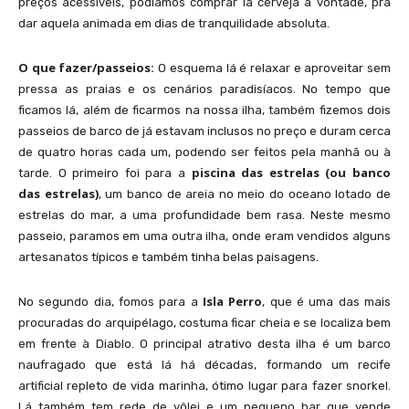
preços acessíveis, podíamos comprar lá cerveja à vontade, pra
San Blas, no Panamá, conta com 365 pequenas ilhas, com coqueiros e mar
dar aquela animada em dias de tranquilidade absoluta.
azul turquesa
O que fazer/passeios:
O esquema lá é relaxar e aproveitar sem
pressa as praias e os cenários paradisíacos. No tempo que
ficamos lá, além de ficarmos na nossa ilha, também fizemos dois
passeios de barco de já estavam inclusos no preço e duram cerca
de quatro horas cada um, podendo ser feitos pela manhã ou à
piscina das estrelas (ou banco
tarde. O primeiro foi para a
das estrelas)
, um banco de areia no meio do oceano lotado de
estrelas do mar, a uma profundidade bem rasa. Neste mesmo
passeio, paramos em uma outra ilha, onde eram vendidos alguns
artesanatos típicos e também tinha belas paisagens.
Passeio de barco leva até a piscina das estrelas, um banco de areia
Isla Perro
No segundo dia, fomos para a
, que é uma das mais
procuradas do arquipélago, costuma ficar cheia e se localiza bem
em frente à Diablo. O principal atrativo desta ilha é um barco
naufragado que está lá há décadas, formando um recife
artificial repleto de vida marinha, ótimo lugar para fazer snorkel.
Lá também tem rede de vôlei e um pequeno bar que vende