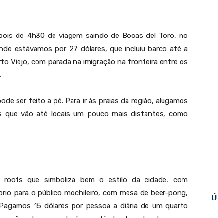
ois de 4h30 de viagem saindo de Bocas del Toro, no
de estávamos por 27 dólares, que incluiu barco até a
to Viejo, com parada na imigração na fronteira entre os
.
de ser feito a pé. Para ir às praias da região, alugamos
 Playa Chiquita e a bicicleta usada para conhecer as praias de Puerto Viejo
s que vão até locais um pouco mais distantes, como
 roots que simboliza bem o estilo da cidade, com
prio para o público mochileiro, com mesa de beer-pong,
Ú
 Pagamos 15 dólares por pessoa a diária de um quarto