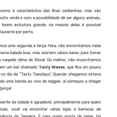
como é característico das ilhas caribenhas, mas são
uito verde e com a possibilidade de ver alguns animais,
 terem estrutura grande, na maioria delas é possível
aurante por perto.
ura Vida! Na entrada do hostel Rocking J's, a expressão típica da Costa Rica
nca uma segunda e terça-feira, não encontramos nada
nhuma balada boa, mas existem vários bares para tomar
a naquele clima de litoral. Ou melhor, não encontramos
Tasty Waves
os em um bar chamado
, que fica um pouco
m no dia da “Tasty Tuesdays”. Quando chegamos estava
ndo uma banda ao vivo de reggae, aí começou a chegar
agunça!
ente da cidade é agradável, principalmente para quem
uas, você vai encontrar várias lojas e barracas de
luência da Jamaica. E para quem gosta de peixe, há