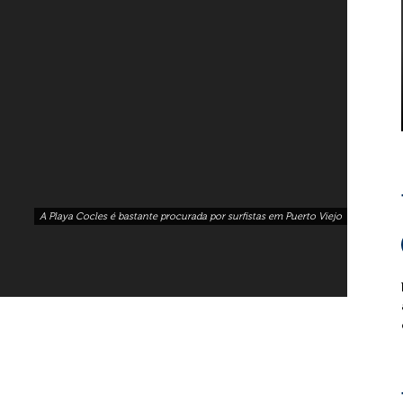
A Playa Cocles é bastante procurada por surfistas em Puerto Viejo