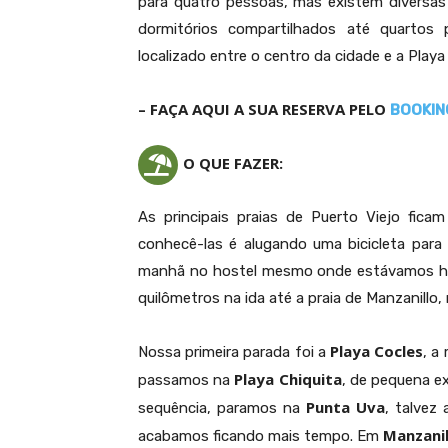
para quatro pessoas, mas existem diversas
dormitórios compartilhados até quartos 
localizado entre o centro da cidade e a Playa
– FAÇA AQUI A SUA RESERVA PELO
BOOKIN
O QUE FAZER:
A Punt
As principais praias de Puerto Viejo fic
conhecê-las é alugando uma bicicleta para
manhã no hostel mesmo onde estávamos hos
quilômetros na ida até a praia de Manzanillo,
Playa Cocles
Nossa primeira parada foi a
, a
Playa Chiquita
passamos na
, de pequena e
Punta Uva
sequência, paramos na
, talvez
Manzanil
acabamos ficando mais tempo. Em