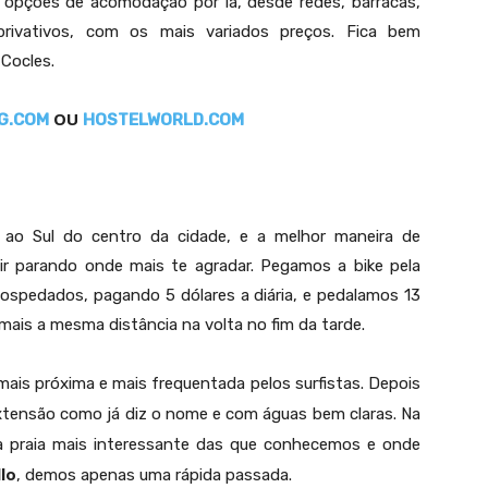
 opções de acomodação por lá, desde redes, barracas,
privativos, com os mais variados preços. Fica bem
 Cocles.
OU
G.COM
HOSTELWORLD.COM
a Uva é uma das praias mais belas da região de Puerto Viejo de Talamanca
am ao Sul do centro da cidade, e a melhor maneira de
 ir parando onde mais te agradar. Pegamos a bike pela
pedados, pagando 5 dólares a diária, e pedalamos 13
 mais a mesma distância na volta no fim da tarde.
 mais próxima e mais frequentada pelos surfistas. Depois
xtensão como já diz o nome e com águas bem claras. Na
 a praia mais interessante das que conhecemos e onde
lo
, demos apenas uma rápida passada.