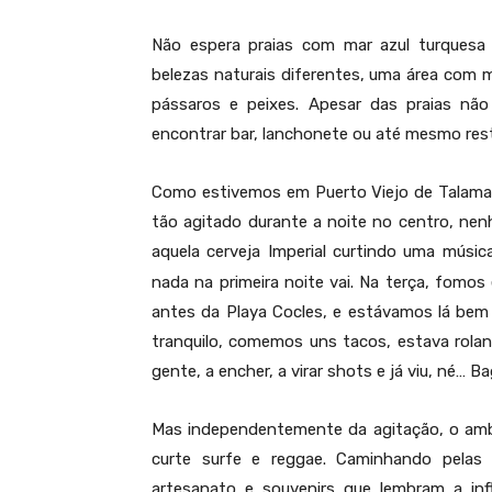
Não espera praias com mar azul turquesa 
belezas naturais diferentes, uma área com m
pássaros e peixes. Apesar das praias não
encontrar bar, lanchonete ou até mesmo rest
P
Como estivemos em Puerto Viejo de Talama
tão agitado durante a noite no centro, ne
aquela cerveja Imperial curtindo uma músic
nada na primeira noite vai. Na terça, fom
antes da Playa Cocles, e estávamos lá be
tranquilo, comemos uns tacos, estava rola
gente, a encher, a virar shots e já viu, né… B
Mas independentemente da agitação, o ambi
curte surfe e reggae. Caminhando pelas r
artesanato e souvenirs que lembram a inf